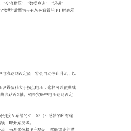
、“交流耐压”、“数据查询”、“退磁”
“类型”后面为带有灰色背景的 PT 时表示
。
验中电流达到设定值，将会自动停止升流，以
电压设置值稍大于拐点电压，这样可以使曲线
曲线贴近X轴。如果实验中电压达到设定
分别接互感器的S1、S2（互感器的所有端
开始”选项，即开始测试。
升流，当测试仪检测完毕后，试验结束并描