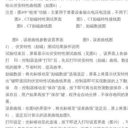
绘出伏安特性曲线图（如图6）。
注意：图4中“校准”功能：主要用于查看设备输出电压电流值，不用
图4，CT励磁特性测试界面 图5， CT励磁特性接线图
图6，CT励磁曲线图 图7，励磁数据图
图8 ，误差曲线参数设置界面 图9，误差曲线图
2）、伏安特性（励磁）测试结果操作说明
试验结束后，屏幕显示出伏安特性测试曲线（见图6）。该界面上各操
打 印：控制器选择“打印”后，先后打印伏安特性（励磁）曲线、数
纸的频率，节省时间，提高效率。
励磁数据：将光标移动至“励磁数据”选项选定，屏幕上将显示伏安特性
出”键即退回到伏安特性试验曲线界面，控制器即可实现数据的上下翻
保 存：控制器移动至“保存”选项，按下即可将当前所测数据保存，
保存后，用户如果再按下“保存”键，程序会自动分辨，不保存相同的
看。
误差曲线：在图6的界面中，将光标移至“误差曲线”选定后，屏上将
8）。选定后计算出的误差曲线如图9。
打印设定：光标移动至此选项，按下即进入打印设置界面（图10），