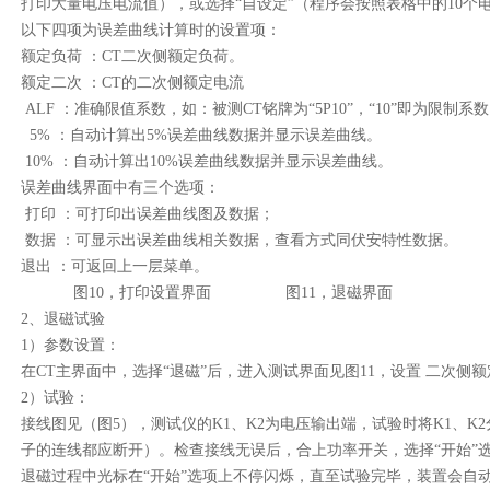
打印大量电压电流值），或选择“自设定”（程序会按照表格中的10个
以下四项为误差曲线计算时的设置项：
额定负荷 ：CT二次侧额定负荷。
额定二次 ：CT的二次侧额定电流
ALF ：准确限值系数，如：被测CT铭牌为“5P10”，“10”即为限制系
5% ：自动计算出5%误差曲线数据并显示误差曲线。
10% ：自动计算出10%误差曲线数据并显示误差曲线。
误差曲线界面中有三个选项：
打印 ：可打印出误差曲线图及数据；
数据 ：可显示出误差曲线相关数据，查看方式同伏安特性数据。
退出 ：可返回上一层菜单。
图10，打印设置界面 图11，退磁界面
2、退磁试验
1）参数设置：
在CT主界面中，选择“退磁”后，进入测试界面见图11，设置 二次侧额定
2）试验：
接线图见（图5），测试仪的K1、K2为电压输出端，试验时将K1、K2
子的连线都应断开）。检查接线无误后，合上功率开关，选择“开始”
退磁过程中光标在“开始”选项上不停闪烁，直至试验完毕，装置会自动