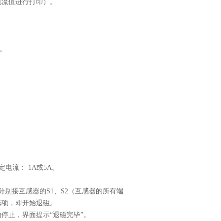
电流值进行打印）。
数。
电流： 1A或5A。
分别接互感器的S1、S2（互感器的所有端
选项，即开始退磁。
停止，界面提示“退磁完毕”。