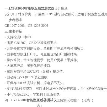
一.
LYFA3000
智能型互感器测试仪
设计用途
设计用于对保护类、计量类CT/PT进行自动测试，适用于实验室也适
二.参考标准
GB 1207-2006、GB 1208-2006
三.主要特征
• 支持检测CT和PT
• 满足 GB1207、GB1208等规程要求.
• 无需外接其它辅助设备，单机即可完成所有检测项目.
• 自带微型快速打印机、可直接现场打印测试结果.
• 操作简便，带有智能提示，使用户更易上手操作。
• 大屏幕液晶，图形化显示接口.
• 按规程自动给出CT/PT（励磁）拐点值.
• 自动给出5%和10%误差曲线.
• 可保存3000组测试资料，掉电后不丢失.
• 支持U盘转存资料，可以通过标准的PC进行读取，并生成WORD报告
• 小巧轻便≤22Kg，非常利于现场测试.
四．
LYFA3000
智能型互感器测试仪
主要测试功能：（见表1）
表1