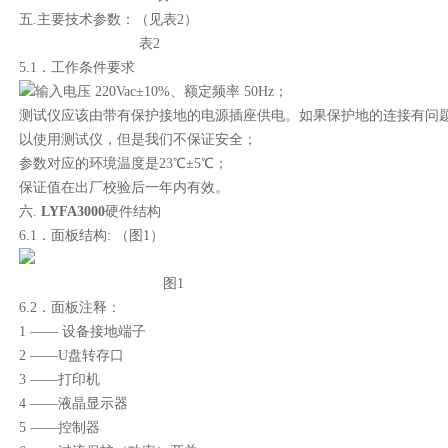
五.主要技术参数：（见表2）
表2
5.1．工作条件要求
输入电压 220Vac±10%、额定频率 50Hz；
测试仪应该由带有保护接地的电源插座供电。如果保护地的连接有问
以使用测试仪，但是我们不保证安全；
参数对应的环境温度是23℃±5℃；
保证值在出厂校验后一年内有效。
六.
LYFA3000
硬件结构
6.1．面板结构: （图1）
图1
6.2．面板注释：
1 —— 设备接地端子
2 ——U盘转存口
3 ——打印机
4 ——液晶显示器
5 ——控制器