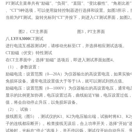
PT测试主菜单共有“励磁”、“负荷”、“直阻”、“变比极性”、“角差比差”
、“CT”9种选项，可以使用旋转控制器进行选择和设置。如图3所示，当
当前为PT测试。旋转光标到“CT”并按下，则进入CT测试界面，如图2
图2， CT主界面 图3，PT主界面
八.
LYFA3000
CT测试
进行电流互感器测试时，请移动光标至CT，并选择相应测试选项。
CT励磁（伏安）特性测试
在CT主界面中，选择“励磁” 选项后，即进入测试界面如图4。
（1）、参数设置：
励磁电流：设置范围（0—20A）为仪器输出的高设置电流，如果实
免损坏设备。通常电流设置值大于等于1A，就可以测试到拐点值。
励磁电压：设置范围（0—1000V）为仪器输出的高设置电压，通常
显示的比例更加协调，电压设置过高，曲线贴近Y轴，电压设置过低，
值，将会自动停止升压，以免损坏设备。
（2）、试验：
接线图见（图5），测试仪的K1、K2为电压输出端，试验时将K1、K2
子的连线都应断开）。检查接线无误后，合上功率开关，选择“
试验时，光标在“停止”选项上，并不停闪烁，测试仪开始自动升压、