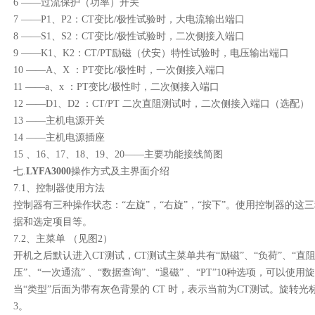
6 ——过流保护（功率）开关
7 ——P1、P2：CT变比/极性试验时，大电流输出端口
8 ——S1、S2：CT变比/极性试验时，二次侧接入端口
9 ——K1、K2：CT/PT励磁（伏安）特性试验时，电压输出端口
10 ——A、X ：PT变比/极性时，一次侧接入端口
11 ——a、x ：PT变比/极性时，二次侧接入端口
12 ——D1、D2 ：CT/PT 二次直阻测试时，二次侧接入端口（选配）
13 ——主机电源开关
14 ——主机电源插座
15 、16、17、18、19、20——主要功能接线简图
七.
LYFA3000
操作方式及主界面介绍
7.1、控制器使用方法
控制器有三种操作状态：“左旋”，“右旋”，“按下”。使用控制器的
据和选定项目等。
7.2、主菜单 （见图2）
开机之后默认进入CT测试，CT测试主菜单共有“励磁”、“负荷”、“直阻
压”、“一次通流” 、“数据查询”、“退磁” 、“PT”10种选项，可以
当“类型”后面为带有灰色背景的 CT 时，表示当前为CT测试。旋转光
3。