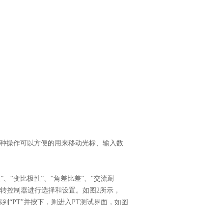
这三种操作可以方便的用来移动光标、输入数
”、“变比极性”、“角差比差”、“交流耐
使用旋转控制器进行选择和设置。如图2所示，
标到“PT”并按下，则进入PT测试界面，如图