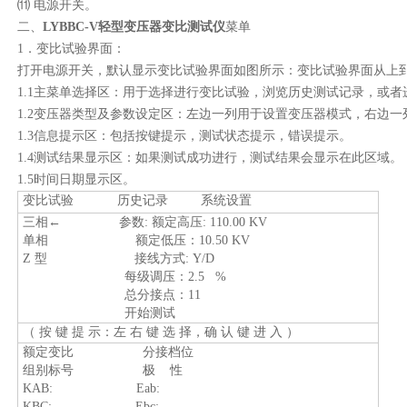
⑾
电源开关。
二、
LYBBC-V
轻型变压器变比测试仪
菜单
1
．变比试验界面：
打开电源开关，默认显示变比试验界面如图所示：变比试验界面从上
1.1
主菜单选择区：用于选择进行变比试验，浏览历史测试记录，或者
1.2
变压器类型及参数设定区：左边一列用于设置变压器模式，右边一
1.3
信息提示区：包括按键提示，测试状态提示，错误提示。
1.4
测试结果显示区：如果测试成功进行，测试结果会显示在此区域。
1.5
时间日期显示区。
变比试验
历史记录
系统设置
三相←
参数
:
额定高压
: 110.00 KV
单相
额定低压：
10.50 KV
Z
型
接线方式
: Y/D
每级调压：
2.5 %
总分接点：
11
开始测试
（
按
键
提
示：左
右
键
选
择，确
认
键
进
入
）
额定变比
分接档位
组别标号
极
性
KAB: Eab:
KBC: Ebc: