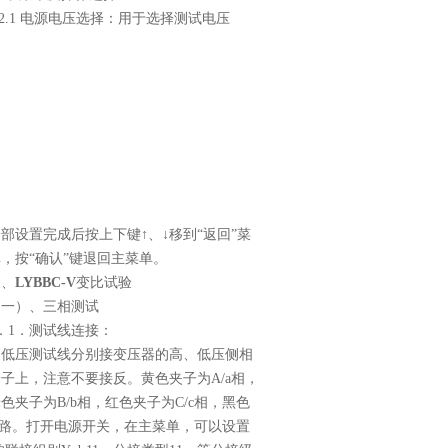
.2.1
电源电压选择：用于选择测试电压
部设置完成后按上下键↑、↓移到“返回”菜
，按“确认”键退回主菜单。
三、
LYBBC-V
变比试验
（一）、三相测试
．
1
．测试线连接：
高低压测试线分别接变压器的高、低压侧相
端子上，注意不要接反。黄色夹子为
A/a
相，
绿色夹子为
B/b
相，红色夹子为
C/c
相，黑色
路。打开电源开关，在主菜单，可以设置