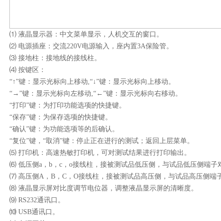
⑴
液晶显示器：中文菜单显示，人机交互的窗口。
⑵
电源插座：交流
220V
电源输入，座内置
3A
保险管。
⑶
接地柱：接地线的接线柱。
⑷
按键区：
“↑”键：显示光标向上移动
,
“↓”键：显示光标向上移动。
“→”键：显示光标向左移动
,
“←”键：显示光标向右移动。
“打印”键：为打印功能选项的快捷键。
“保存”键：为保存选项的快捷键。
“确认”键：为功能选项等的后确认。
“复位”键，“取消”键：停止正在进行的测试；返回上层菜单。
⑸
打印机：高速热敏打印机，可对测试结果进行打印输出。
⑹
低压侧
a
，
b
，
c
，
o
接线柱，接被测试品低压侧，与试品低压侧端子
⑺
高压侧
A
，
B
，
C
，
O
接线柱，接被测试品高压侧，与试品高压侧端
⑻
液晶显示屏对比度调节电位器，调整液晶显示屏的清晰度。
⑼
RS232
通讯口。
⑽
USB
通讯口。