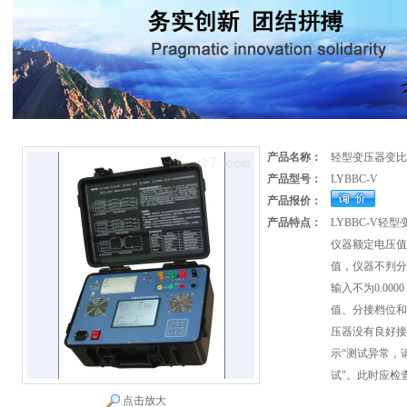
产品名称：
轻型变压器变比
产品型号：
LYBBC-V
产品报价：
产品特点：
LYBBC-V
仪器额定电压值设
值，仪器不判分
输入不为0.00
值、分接档位和
压器没有良好接
示“测试异常，
试"。此时应检
点击放大