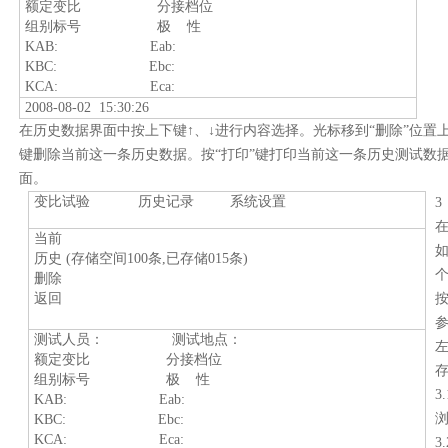
额定变比
分接档位
组别标号
极
性
KAB: Eab:
KBC: Ebc:
KCA: Eca:
2008-08-02 15:30:26
在历史数据界面中按上下键↑、↓进行内容选择。光标移到“删除”位置上
键删除当前这一条历史数据。按“打印”键打印当前这一条历史测试数据
面。
变比试验
历史记录
系统设置
3
当前
历史
(
存储空间
100
条
,
已存储
015
条
)
删除
返回
按
测试人员：
测试地点：
额定变比
分接档位
组别标号
极
性
3.
KAB: Eab:
KBC: Ebc:
KCA: Eca:
3.