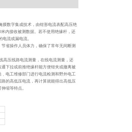
掩膜数字集成技术，由钳形电流表配高压绝
0
米
内接收被测数据。若不使用绝缘杆，还
的电流或漏电流。
，节省操作人员体力，确保了常年无间断测
线高压线路电流测量，在线电流测量，还
表通下拉或前推绝缘杆能方便钳夹或撤离被
站﹑电工维修部门进行电流检测和野外电工
回路的高低压电流，再计算就能得出高低压
可伸缩等特点。