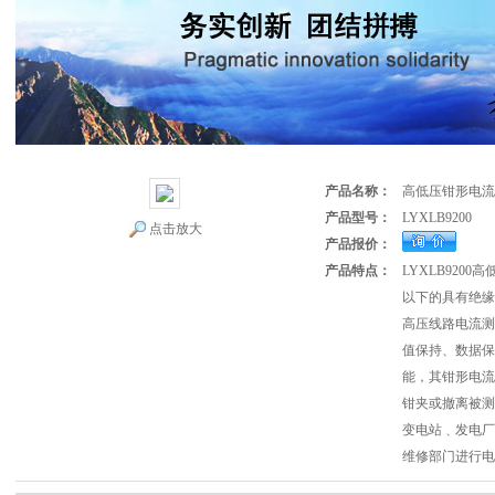
产品名称：
高低压钳形电流
产品型号：
LYXLB9200
点击放大
产品报价：
产品特点：
LYXLB920
以下的具有绝缘
高压线路电流测
值保持、数据保
能，其钳形电流
钳夹或撤离被测
变电站﹑发电厂
维修部门进行电