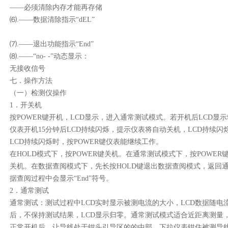
——必须清除内存才能再存储
⑹
.
——数据清除指示“
dEL
”
⑺
.
——退出功能指示“
End
”
⑻
.
——“
no- -
”动态显示：
无接收信号
七．操作方法
（一）检测仪操作
1
．开关机
按
POWER
键开机，
LCD
显示，进入通常测试模式。若开机后
LCD
显示
仪表开机
15
分钟后
LCD
持续闪烁，提示仪表将自动关机，
LCD
持续闪
LCD
持续闪烁时，按
POWER
键仪表能继续工作。
在
HOLD
模式下，按
POWER
键关机。在通常测试模式下，按
POWER
关机。在数据查阅模式下，先长按
HOLD
键退出数据查阅模式，返回
据查阅过程中会显示“
End
”符号。
2
．通常测试
通常测试：测试过程中
LCD
实时显示被测电流的大小，
LCD
数据随电
后，不保持测试结果，
LCD
显示归零。通常测试模式适合近距离测量
正常开机后，让导线处于钳头引导区的的中部，下拉仪表钳住被测导