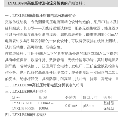
LYXLB9200高低压钳形电流分析表
的详细资料：
一．
LYXLB9200
高低压钳形电流分析表
简介
突破传统结构，专为测量高压电流而精心设计制造的，采用
CT
技术及
缘杆组成，其
B
型——无线传送测试数据，配备无线接收器，能直线
3
可以当作高精度低压钳形电流表、漏电流表使用，能准确测出
0.01mA
电流表钳头与引导区创新的一体化设计，可以将仪表挂在线路上测试
试的高精度、高可靠性、高稳定性。
连接绝缘杆，可用于
60kV
以下的具有绝缘外皮的线路或
35kV
以下裸导
具有峰值保持、数据保持、数据存储、无线传输等功能，其钳形电流
测导线，省时快捷，广泛应用于变电站﹑发电厂﹑工矿企业以及检测
作业等。也可以取代高低压变比测试仪，即分别测出一次回路与二次
的变比。绝缘杆轻便，具有防潮﹑耐高温﹑抗冲击﹑抗弯﹑高绝缘、
二．
LYXLB9200
高低压钳形电流分析表
电气符号
三．
LYXLB9200
系列型号
型
号
量
程
分辨力
钳口尺寸
说
明
LYXLB 9200
0.00mA
～
基础型
0.01mA
φ
68mm
1000A
LYXLB 9200B
无线型
四．
LYXLB9200
技术规格