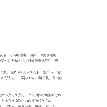
较暗，可能电池电压偏低，请更换电池。
烁
30
秒后自动关机，以降低电池消耗。若
键关机。在
PEAK
测试模式下，按
POWER
键
通常测试模式，再按
POWER
键关机。退出数
流大小变化而变化，当检测仪撤离被测导线
，方便直接读取
LCD
数据的线路测试。
线，
LCD
显示测量结果。若显示“
OL A
”，