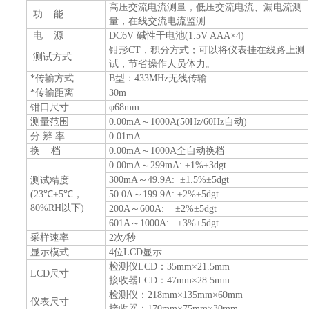
高压交流电流测量，低压交流电流、漏电流测
功
能
量，在线交流电流监测
电
源
DC6V
碱性干电池
(1.5V AAA
×
4)
钳形
CT
，积分方式；可以将仪表挂在线路上测
测试方式
试，节省操作人员体力。
*
传输方式
B
型：
433MHz
无线传输
*
传输距离
30m
钳口尺寸
φ
68mm
测量范围
0.00mA
～
1000A(50Hz/60Hz
自动
)
分
辨
率
0.01mA
换
档
0.00mA
～
1000A
全自动换档
0.00mA
～
299mA:
±
1%
±
3dgt
300mA
～
49.9A:
±
1.5%
±
5dgt
测试精度
(23
℃
±
5
℃
，
50.0A
～
199.9A:
±
2%
±
5dgt
80%RH
以下
)
200A
～
600A:
±
2%
±
5dgt
601A
～
1000A:
±
3%
±
5dgt
采样速率
2
次
/
秒
显示模式
4
位
LCD
显示
检测仪
LCD
：
35mm
×
21.5mm
LCD
尺寸
接收器
LCD
：
47mm
×
28.5mm
检测仪：
218mm
×
135mm
×
60mm
仪表尺寸
接收器：
170mm
×
75mm
×
30mm