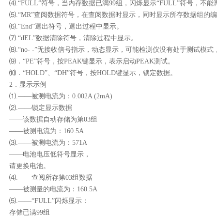
⑷
.
“
FULL
”符号，当内存数据已满
99
组，闪烁显示“
FULL
”符号，不能
⑸
.
“
MR
”查阅数据符号，在查阅数据时显示，同时显示所
存数据组的编
⑹
.
“
End
”退出符号，退出过程中显示。
⑺
.
“
dEL
”数据清除符号，清除过程中显示。
⑻
.
“
no- -
”无接收信号指示，动态显示，可能检测仪没有
处于测试模式
⑼．“
PE
”符号，按
PEAK
键显示，表示启动
PEAK
测试。
⑽．“
HOLD
”、“
DH
”符号，按
HOLD
键显示，锁定数据。
2
．显示示例
⑴
.
——被测电流为：
0.002A (2mA)
⑵
.
——锁定显示数据
——该数据自动存储为第
03
组
——被测电流为：
160.5A
⑶
.
——被测电流为：
571A
——电池电压低符号显示，
请更换电池。
⑷
.
——查阅所存第
03
组数据
——被测量的电流为：
160.5A
⑸
.
——“
FULL
”闪烁显示：
存储已满
99
组