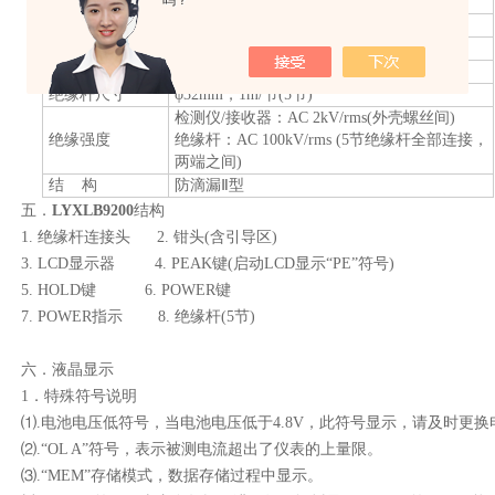
吗？
总质量：
2.5Kg(
含绝缘杆和电池
)
工作温湿度
-10
℃～
40
℃；
80%Rh
以下
存放温湿度
-10
℃～
60
℃；
70%Rh
以下
干
扰
无
315MHz
、
433MHz
同频信号干扰
绝缘杆尺寸
φ
32mm
，
1m/
节
(5
节
)
检测仪
/
接收器：
AC 2kV/rms(
外壳螺丝间
)
绝缘强度
绝缘杆：
AC 100kV/rms (5
节绝缘杆全部连接，
两端之间
)
结
构
防滴漏Ⅱ型
五．
LYXLB9200
结构
1.
绝缘杆连接头
2.
钳头
(
含引导区
)
3. LCD
显示器
4. PEAK
键
(
启动
LCD
显示“
PE
”符号
)
5. HOLD
键
6. POWER
键
7. POWER
指示
8.
绝缘杆
(5
节
)
六．液晶显示
1
．特殊符号说明
⑴
.
电池电压低符号，当电池电压低于
4.8V
，此符号显
示，请及时更换
⑵
.
“
OL A
”符号，表示被测电流超出了仪表的上量限。
⑶
.
“
MEM
”存储模式，数据存储过程中显示。