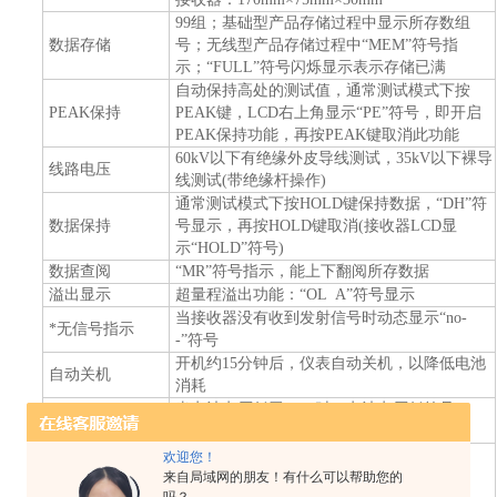
99
组；基础型产品存储过程中显示所存数组
数据存储
号；无线型产品存储过程中“
MEM
”符号指
示；“
FULL
”符号闪烁显示表示存储已满
自动保持高处的测试值，通常测试模式下按
PEAK
保持
PEAK
键，
LCD
右上角显示“
PE
”符号，即开启
PEAK
保持功能，再按
PEAK
键取消此功能
60kV
以下有绝缘外皮导线测试，
35kV
以下裸导
线路电压
线测试
(
带绝缘杆操作
)
通常测试模式下按
HOLD
键保持数据，“
DH
”符
数据保持
号显示，再按
HOLD
键取消
(
接收器
LCD
显
示“
HOLD
”符号
)
数据查阅
“
MR
”符号指示，能上下翻阅所存数据
溢出显示
超量程溢出功能：“
OL A
”符号显示
当接收器没有收到发射信号时动态显示“
no-
*
无信号指示
-
”符号
开机约
15
分钟后，仪表自动关机，以降低电池
自动关机
消耗
当电池电压低于
4.8V
时，电池电压低符号“
电池电压
”显示，提醒更换电池
检测仪：约
620g(
含电池
)
欢迎您！
仪表质量
接收器：约
220g(
含电池
)
来自局域网的朋友！有什么可以帮助您的