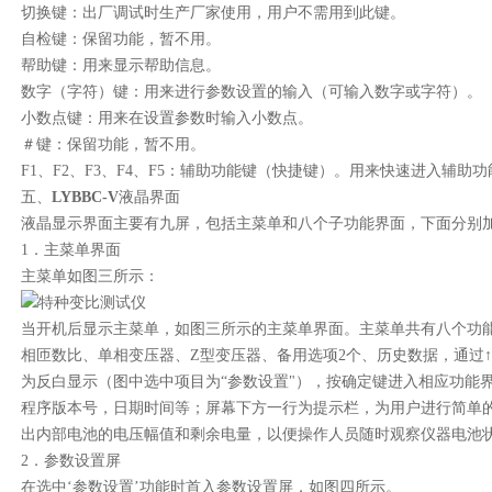
切换键：出厂调试时生产厂家使用，用户不需用到此键。
自检键：保留功能，暂不用。
帮助键：用来显示帮助信息。
数字（字符）键：用来进行参数设置的输入（可输入数字或字符）。
小数点键：用来在设置参数时输入小数点。
＃键：保留功能，暂不用。
F1、F2、F3、F4、F5：辅助功能键（快捷键）。用来快速进入辅助
五、
LYBBC-V
液晶界面
液晶显示界面主要有九屏，包括主菜单和八个子功能界面，下面分别
1．主菜单界面
主菜单如图三所示：
当开机后显示主菜单，如图三所示的主菜单界面。主菜单共有八个功
相匝数比、单相变压器、Z型变压器、备用选项2个、历史数据，通过
为反白显示（图中选中项目为“参数设置"），按确定键进入相应功能
程序版本号，日期时间等；屏幕下方一行为提示栏，为用户进行简单
出内部电池的电压幅值和剩余电量，以便操作人员随时观察仪器电池
2．参数设置屏
在选中‘参数设置’功能时首入参数设置屏，如图四所示。