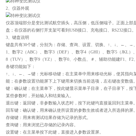
2、仪器外观
仪器顶端部分是变比测试航空插头，高压侧，低压侧端子。正面上部是
盘；在仪器的右侧打开支架可看到USB接口、充电接口、RS232接口。
3、键盘说明
键盘共有30个键，分别为：存储、查询、设置、切换、↑、↓、←、
1、数字2（ABC）、数字3（DEF）、数字4（GHI）、数字5（JKL）
8（TUV）、数字9（YZ）、数字0、小数点、＃、辅助功能建F1、F2、
各键功能如下：
↑、↓、←、→键：光标移动键；在主菜单中用来移动光标，使其指向
能；在参数设置功能屏下上下键用来切换当前选项，左右键改变数值
键：确认键；在主菜单下，按此键显示菜单子目录，在子目录下，按
某些参数时，开始输入和结束输入。
退出键：返回键，非参数输入状态时，按下此键均直接返回到主菜单
回车键：确认键，用来确认使所设置的参数生效或者进入所选择的屏
存储键：用来将测试结果存储为记录的形式。
查询键：用来浏览已存储的记录内容。
设置键：在主菜单按下此键，直接进入参数设置屏。