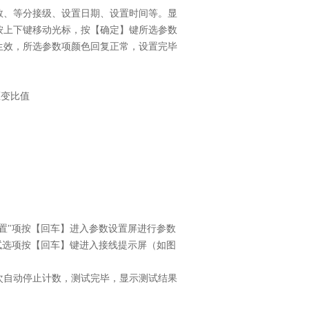
数、等分接级、设置日期、设置时间等。显
按上下键移动光标，按【确定】键所选参数
生效，所选参数项颜色回复正常，设置完毕
压变比值
置"项按【回车】进入参数设置屏进行参数
试选项按【回车】键进入接线提示屏（如图
。
次自动停止计数，测试完毕，显示测试结果