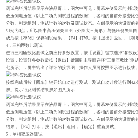
测试完毕后结果显示在液晶屏上，图六中可见：屏幕左侧显示的测试
低压侧电压值（以上二项为测试过程的数据），各相的当前分接变比
分数、判定组别，测试计数的次数及测试状态。右侧显示的为设置的
组别为0点，所以图中高压侧矢量图（外圈大三角形）与低压侧矢量
成后按【存储】保存测试结果，【F4】打印。按【退出】返回，【确
4．三相匝数比测试
进行三相匝数比测试之前应行参数设置，按【设置】键或选择“参数设
设置，设置好各参数后按【退出】键回到主界面选择“三相匝数比"测
七所示），屏中给出了详细的接线图，操作人员可按照图示进行接线
接线完成后按【回车】键开始自动进行测试，测试自动计数进行到42
屏。提示行及测试结果屏如图八所示
测试完毕后结果显示在液晶屏上，图六中可见：屏幕左侧显示的测试
低压侧电压值（以上二项为测试过程的数据），各相的当前分接变比
分数、判定组别，测试计数的次数及测试状态。右侧显示的为设置的
结果，【F4】打印，按【退出】返回，【确定】重新测试。
5．单相变压器测试