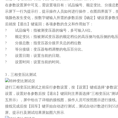
在参数设置屏中可见，需设置项目有：试品编号、额定变比、分接总
示屏下一行为提示行，提示操作人员如何进行操作，在图四界面下，
项颜色发生变化，按数字键输入所需的参数后按【确定】键设置参数
后就按【退出】键返回；各项参数的含义和作用如下：
? 试品编号：指被测变压器的编号，多可输入6位。
? 额定变比：指被测试变压器的额定档位的高压侧与低压侧的电
? 分接总数：指变压器分接开关总的档位数
? 等分接级：变压器每档调整的电压百分比。
? 设置日期：设置当前的日期。
? 设置时间：设置当前的时间。
3．三相变压比测试
进行三相变压比测试之前应行参数设置，按【设置】键或选择“参数设
设置，设置好各参数后按【退出】键回到主界面选择“三相变压比"测
五所示），屏中给出了详细的接线图，操作人员可按照图示进行接线
接线完成后按【回车】键开始自动进行测试，测试自动计数进行到55
屏。提示行及测试结果屏如图六所示.