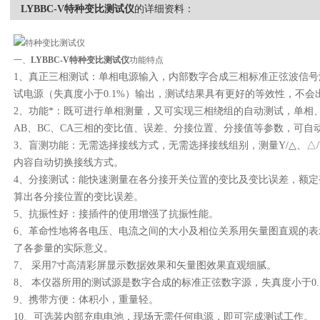
LYBBC-V特种变比测试仪
的详细资料：
一、
LYBBC-V
特种变比测试仪
功能特点
1、真正三相测试：单相电源输入，内部数字合成三相标准正弦波信
试电源（失真度小于0.1%）输出，测试结果具有更好的等效性，不会
2、功能*：既可进行单相测量，又可实现三相绕组的自动测试，单相
AB、BC、CA三相的变比值、误差、分接位置、分接值等参数，可自
3、盲测功能：无需选择接线方式，无需选择接线组别，测量Y/△、△
内容自动切换接线方式。
4、分接测试：能快速测量在各分接开关位置的变比及变比误差，额
算出各分接位置的变比误差。
5、抗振性好：接插件的使用增强了抗振性能。
6、革命性地将各电压、电流之间的大小及相位关系用矢量图直观的
了各参量的实际意义。
7、 采用7寸高清彩屏显示数据效果和矢量图效果直观细腻。
8、 本仪器所用的测试源是数字合成的标准正弦数字源，失真度小于0
9、携带方便：体积小，重量轻。
10、可选装内部充电电池，现场无需任何电源，即可完成测试工作。