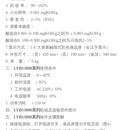
3.
回
收
率：
99 ~102%
4.
小分辨率：
0.001 mgKOH/g
5.
重
复
性
：
2~5%
（
RSD
）
6.
测量准确度：
酸值在
0.001~0.100 mgKOH/g
之间为
± 0.003 mgKOH/g
；
酸值在
0. 100~0.900 mgKOH/g
之间为示值的
2~5%
；
7.
显示方式：
5.4
″大屏幕触摸式彩色液晶屏（全汉字显示）
8.
外形尺寸：（宽）
420 mm×
（高）
190 mm×
（纵深）
340 mm
9.
净
重：
~ 9 kg
三、
LYBS3000系列
使用条件
1.
环境温度
0
～
40
℃
2.
相对湿度
≤
85%
3.
工作电源
AC220V± 10%
4.
电源频率
50Hz± 10%
5.
功率消耗
＜
150 W
四、
LYBS3000系列
机箱及面板部件图示
五、
LYBS3000系列
操作步骤图解
1.
插接电源线，打开电源开关，液晶屏显示开机页面（图
4
）