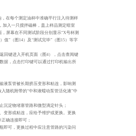
内，在每个测定油杯中准确平行注入待测样
，加入一只搅拌磁棒，盖上样品测定暗室
面，屏幕在不同测试阶段分别显示“
X
号杯测
）值”（图
14
）及“测试完毕”（图
15
）等字
返回键进入开机页面（图
4
），点击查阅键
数据，点击打印键可以通过打印机输出所
输液泵管被长期挤压变形和粘连，影响测
入随机附带的“中和液蠕动泵管活化液”中
止沉淀物堵塞管路和微型滴定针头；
、变形或粘连，应给予维护或更换。更换
件正确连接即可；
瓶即可，更换过程中应注意管路的污染问