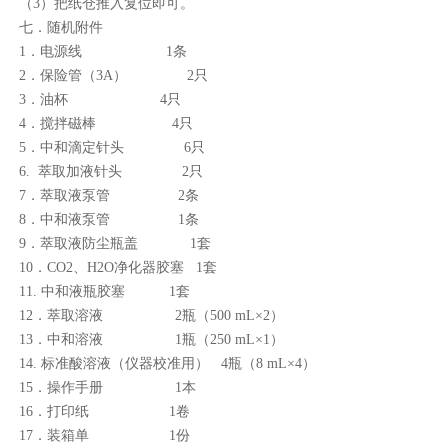
（
3
）把纸仓推入复位即可。
七．随机附件
1
．电源线
1
条
2
．保险管（
3A
）
2
只
3
．油杯
4
只
4
．搅拌磁棒
4
只
5
．中和滴定针头
6
只
6.
萃取加液针头
2
只
7
．萃取液泵管
2
条
8
．中和液泵管
1
条
9
．萃取液防尘瓶盖
1
套
10
．
CO2
、
H2O
净化器胶塞
1
套
11.
中和液瓶胶塞
1
套
12
．萃取溶液
2
瓶（
500 mL×2
）
13
．中和溶液
1
瓶（
250 mL×1
）
14.
标准酸溶液（仪器校准用）
4
瓶（
8 mL×4
）
15
．操作手册
1
本
16
．打印纸
1
卷
17
．装箱单
1
份