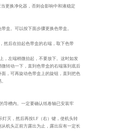
应当更换净化器，否则会影响中和液稳定
色带盒。可以按下面步骤更换色带盒。
，然后在抬起色带盒的右端，取下色带
上，左端稍微抬起，不要放下。这时如发
稍微转动一下，直到色带盒的右端落到底后
外面，可再旋动色带盒上的旋钮，直到把色
易。
的导槽内。一定要确认纸卷轴已安装牢
示灯灭，然后再按
LF
（右）键，使机头转
到从机头正前方露出为止，露出应有一定长