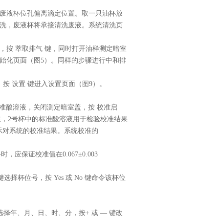
废液杯位孔偏离滴定位置。取一只油杯放
洗，废液杯将承接清洗废液。系统清洗页
，按
萃取排气
键，同时打开油样测定暗室
始化页面（图
5
）。同样的步骤进行中和排
，按
设置
键进入设置页面（图
9
）。
准酸溶液，关闭测定暗室盖，按
校准启
差，
2
号杯中的标准酸溶液用于检验校准结果
示对系统的校准结果。系统校准的
格时，应保证校准值在
0.067
±
0.003
键选择杯位号，按
Yes
或
No
键命令该杯位
选择年、月、日、时、分，按
+
或
—
键改