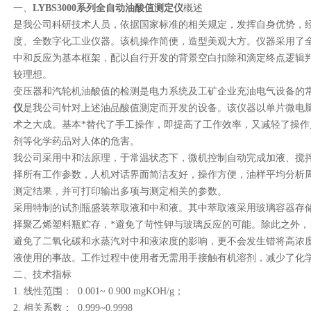
一、
LYBS3000系列
全自动油酸值测定仪
概
述
是我公司科研技术人员，依据国家标准的相关规定，发挥自身优势，
度、全数字化工业仪器。该机操作简便，造型美观大方。仪器采用了
中和反应为基本框架，配以自行开发的背景空白扣除和滴定终点逻辑
较理想。
变压器和汽轮机油酸值的检测是电力系统及工矿企业充油电气设备的
仪
是我公司针对上述油品酸值测定而开发的设备。该仪器以单片微电
术之大成。基本*替代了手工操作，即提高了工作效率，又减轻了操
剂等化学药品对人体的危害。
我公司采用中和法原理，于常温状态下，微机控制自动完成加液、搅
择所有工作参数，人机对话界面简洁友好，操作方便，油样平均分析
测定结果，并可打印输出多项与测定相关的参数。
采用特制的试剂瓶盛装萃取液和中和液。其中萃取液采用玻璃容器存
择聚乙烯塑料瓶贮存，*避免了苛性钾与玻璃反应的可能。除此之外，
避免了二氧化碳和水蒸汽对中和液浓度的影响，更不会发生错将高浓
液使用的事故。工作过程中使用者无需用手接触有机溶剂，减少了化
二、
技术指标
1.
线性范围：
0.001~ 0.900 mgKOH/g
；
2.
相关系数：
0.999~0.9998