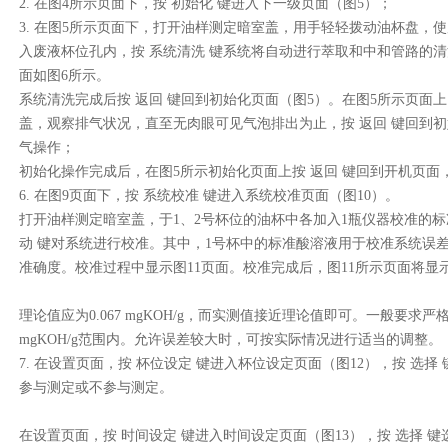
2.
在图
4
所示页面下，按
初始化
键进入下一级页面（图
5
）；
3.
在图
5
所示页面下，打开油样测定暗室盖，用手轻轻拨动油杯盘，使
入废液杯位孔内，按
系统清洗
键系统将自动进行萃取和中和管路的清
面如图
6
所示。
系统清洗完成后按
返回
键回到初始化页面（图
5
）。在图
5
所示页面上
盖，观察排气状况，直至无肉眼可见气泡排出为止，按
返回
键回到初
气操作；
初始化操作完成后，在图
5
所示初始化页面上按
返回
键回到开机页面
6.
在图
9
页面下，按
系统校准
键进入系统校准页面（图
10
）。
打开油样测定暗室盖，于
1
、
2
号杯位的油杯中各加入
1
瓶仪器校准的标
动
键对系统进行校准。其中，
1
号杯中的标准酸溶液用于校准系统误
准确度。校准过程中显示图
11
页面。校准完成后，图
11
所示页面将显
理论值应为
0.067 mgKOH/g
，而实测值接近理论值即可。一般要求严
mgKOH/g
范围内。允许误差较大时，可按实际情况进行适当的调整。
7.
在设置页面，按
杯位设定
键进入杯位设定页面（图
12
），按
选择
参与测定或不参与测定。
在设置页面，按
时间设定
键进入时间设定页面（图
13
），按
选择
键