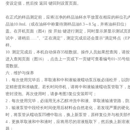
变设定值，然后按
返回
键回到设置页面。
在正式的样品测定前，应将洁净的样品油杯水平放置在相应的杯位孔
品油
10.0mL
（或在油杯中称量待测样品油
8.3
～
8.5g
，并将油杯归位）
盖。在开机页面（图
4
）按
开始
键进行测定，同时显示屏显示测试页
试中，请稍后
......
”、“正在滴定”，测定完成后还会显示“滴定终点（
EP
样。
10.
测定完成后，本机自动保存
35
组数据。操作人员如果想查阅，请按
进入查阅页面（图
16
），点击上一页或下一页键可查看编号
01~35
号组
需数据。
六．维护与保养
1
．每次使用完毕后，萃取液和中和液输液蠕动泵压板必须松开，以防
定精密度和准确度。若长时间停机，请将中和液输液蠕动泵管取下，放
密封浸泡。再次使用时，请参考图
3
复位安装即可；
2
．每次使用完毕，必须用无水乙醇冲洗中和液、萃取液输液管路，防
3
．输液泵管中段经长时间使用后材料会自然老化，若发现严重的硬化
时，将泵管从蠕动泵凹槽中取出，换上新泵管，原样复位并与相关部
4
．更换萃取液和中和液时，应将用尽的溶液瓶取下，然后换上新溶液
题；