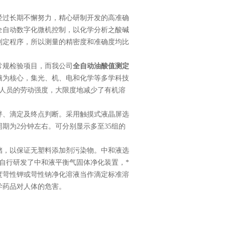
经过长期不懈努力，精心研制开发的高准确
全自动数字化微机控制，以化学分析之酸碱
判定程序，所以测量的精密度和准确度均比
常规检验项目，而我公司
全自动油酸值测定
脑为核心，集光、机、电和化学等多学科技
作人员的劳动强度，大限度地减少了有机溶
拌、滴定及终点判断。采用触摸式液晶屏选
周期为
2
分钟左右。可分别显示多至
35
组的
储，以保证无塑料添加剂污染物。中和液选
自行研发了中和液平衡气固体净化装置，*
度苛性钾或苛性钠净化溶液当作滴定标准溶
学药品对人体的危害。