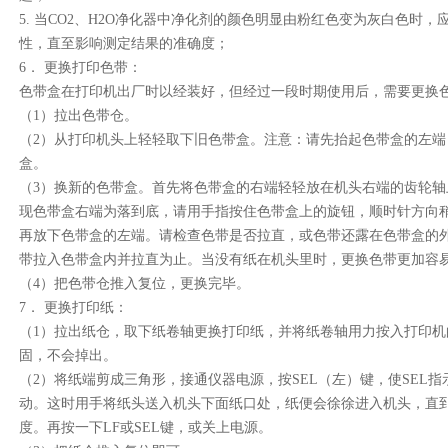
5.
当
CO2
、
H2O
净化器中净化剂的颜色明显由粉红色变为灰白色时，
性，直至影响测定结果的准确度；
6
．
更换打印色带：
色带盒在打印机出厂时以经装好，但经过一段时期使用后，需要更换
（
1
）拉出色带仓。
（
2
）从打印机头上轻轻取下旧色带盒。注意：请先抬起色带盒的左端
盒。
（
3
）换新的色带盒。首先将色带盒的右端轻轻放在机头右端的齿轮轴
现色带盒右端为落到底，请用手指按住色带盒上的旋钮，顺时针方向
再放下色带盒的左端。请检查色带是否拉直，或色带还露在色带盒的
带拉入色带盒内并拉直为止。当没有纸在机头里时，更换色带更加容
（
4
）把色带仓推入复位，更换完毕。
7
．
更换打印纸：
（
1
）拉出纸仓，取下纸卷轴更换打印纸，并将纸卷轴用力按入打印机
固，不会掉出。
（
2
）将纸端剪成三角形，接通仪器电源，按
SEL
（左）键，使
SEL
指
动。这时用手将纸头送入机头下面纸口处，纸便会徐徐进入机头，直
度。再按一下
LF
或
SEL
键，或关上电源。