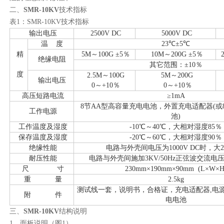
二、
SMR-10KV
技术指标
表1：SMR-10KV技术指标
输出电压
2500V DC
5000V DC
温 度
23℃±5℃
精
5M～100G ±5％
10M～200G ±5％
绝缘电阻
其它范围：±10％
度
2.5M～100G
5M～200G
输出电压
0～+10％
0～+10％
高压短路电流
≥1mA
8节AA型高容量充电电池，外置充电适配器(或
工作电源
池)
工作温度及湿度
-10℃～40℃，大相对湿度85％
保存温度及湿度
-20℃～60℃，大相对湿度90％
绝缘性能
电路与外壳间电压为1000V DC时，大2
耐压性能
电路与外壳间施加3KV/50Hz正弦波交流电
尺 寸
230mm×190mm×90mm (L×W×H
重 量
2.5kg
测试线一套，说明书，合格证，充电适配器,电源
附 件
电电池
三、
SMR-10KV
结构说明
1、面板说明（图1）