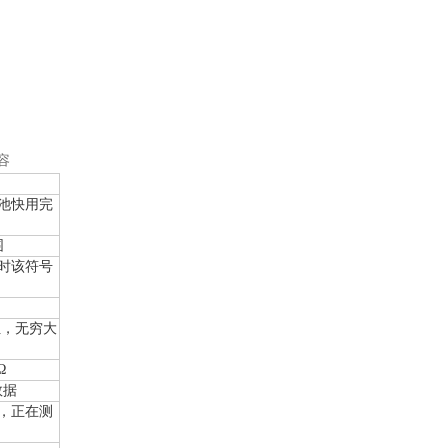
容
池快用完
围
时该符号
位，无穷大
Ω
数据
，正在测