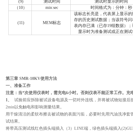
(9)
测试时间
测试时显示的时间
（10）
min:sec
时间格式为：分钟：秒
该标志长亮是，代表屏上显示的
存的历史测试数据；当该符号闪
(11)
MEM标志
表内存已满（已存19组数据）；
显示时为准备测试或正在测试
第三章
SMR-10KV
使用方法
一、准备工作
注意：当*次使用仪表时，需充电6小时。否则仪表不能正常工作。充
1
、
试验前应拆除被试设备电源及一切对外连线，并将被试物短接后接
2min以免触电和影响测量结果。
用干燥清洁的柔软布擦去被试物的表面污垢，必要时先用汽油洗净套
试结果。
将带高压测试线红色插头端插入（3）LINE端，绿色插头端插入(2)G