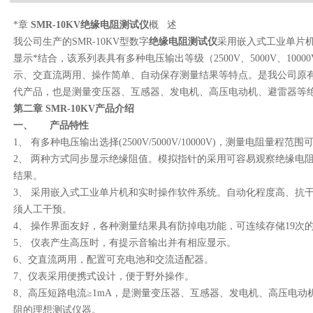
*章
SMR-10KV
绝缘电阻测试仪
概 述
我公司生产的SMR-10KV型数字
绝缘电阻测试仪
采用嵌入式工业单片
显示*结合，该系列表具有多种电压输出等级（2500V、5000V、10
示、交直流两用、操作简单、自动保存测量结果等特点。是我公司原有指针
代产品，也是测量变压器、互感器、发电机、高压电动机、避雷器等
第二章
SMR-10KV
产品介绍
一、
产品特性
1、 有多种电压输出选择(2500V/5000V/10000V)，测量电阻量程范围可
2、 两种方式同步显示绝缘阻值。模拟指针的采用可容易观察绝缘电
结果。
3、 采用嵌入式工业单片机和实时操作软件系统。自动化程度高、抗
须人工干预。
4、 操作界面友好，各种测量结果具有防掉电功能，可连续存储19次
5、 仪表产生高压时，有提示音输出并有相应显示。
6、交直流两用，配置可充电池和交流适配器。
7、仪表采用便携式设计，便于野外操作。
8、高压短路电流≥1mA，是测量变压器、互感器、发电机、高压电
阻的理想测试仪器。