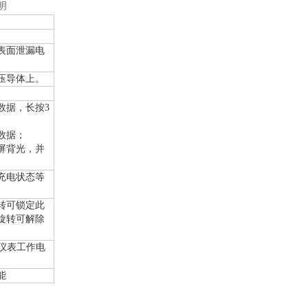
明
表面泄漏电
压导体上。
）
数据，长按3
数据；
屏背光，并
充电状态等
转可锁定此
旋转可解除
及仪表工作电
能