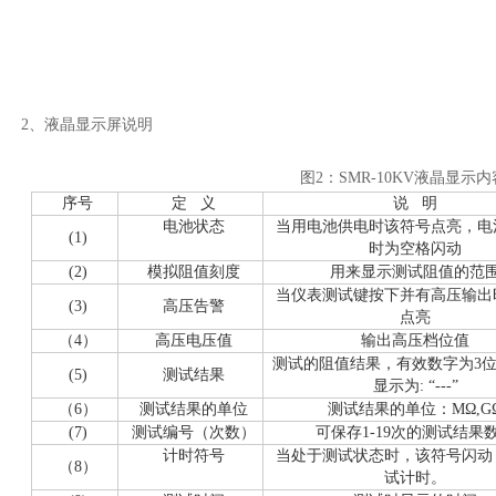
2、液晶显示屏说明
图2：SMR-10KV液晶显示内
序号
定 义
说 明
电池状态
当用电池供电时该符号点亮，电
(1)
时为空格闪动
(2)
模拟阻值刻度
用来显示测试阻值的范
当仪表测试键按下并有高压输出
(3)
高压告警
点亮
（4）
高压电压值
输出高压档位值
测试的阻值结果，有效数字为3
(5)
测试结果
显示为: “---”
（6）
测试结果的单位
测试结果的单位：MΩ,G
(7)
测试编号（次数）
可保存1-19次的测试结果
计时符号
当处于测试状态时，该符号闪动
（8）
试计时。