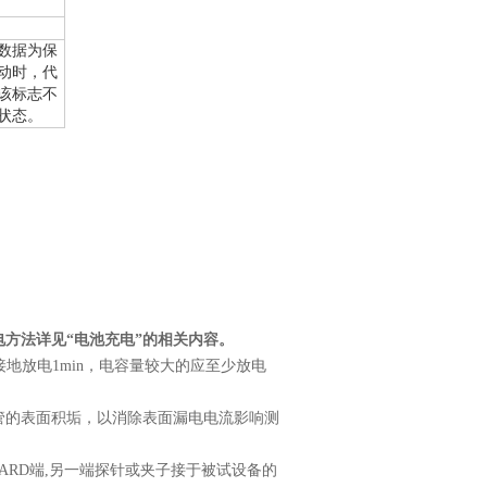
数据为保
动时，代
该标志不
状态。
电方法详见“电池充电”的相关内容。
地放电1min，电容量较大的应至少放电
管的表面积垢，以消除表面漏电电流影响测
UARD端,另一端探针或夹子接于被试设备的