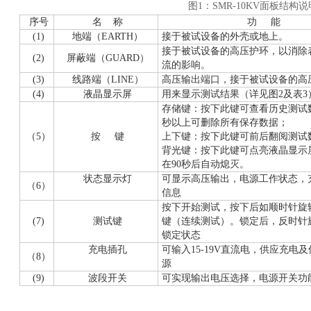
图1：SMR-10KV面板结构说
序号
名 称
功 能
(1)
地端（EARTH）
接于被试设备的外壳或地上。
接于被试设备的高压护环，以消除
(2)
屏蔽端（GUARD）
流的影响。
(3)
线路端（LINE）
高压输出端口，接于被试设备的高
(4)
液晶显示屏
用来显示测试结果（详见图2及表3
存储键：按下此键可查看历史测试
秒以上可删除所有保存数据；
（5）
按 键
上下键：按下此键可前后翻阅测试
背光键：按下此键可点亮液晶显示
在90秒后自动熄灭。
状态显示灯
可显示高压输出，电源工作状态，
（6）
信息
按下开始测试，按下后如顺时针旋
(7)
测试键
键（连续测试）。锁定后，反时针
锁定状态
充电插孔
可输入15-19V直流电，供应充电
（8）
源
(9)
波段开关
可实现输出电压选择，电源开关功