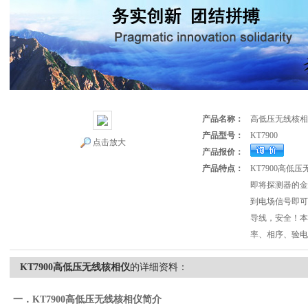
产品名称：
高低压无线核相
产品型号：
KT7900
点击放大
产品报价：
产品特点：
KT7900高
即将探测器的金
到电场信号即可
导线，安全！本
率、相序、验电
KT7900高低压无线核相仪
的详细资料：
一．KT7900
高低压无线核相仪
简介