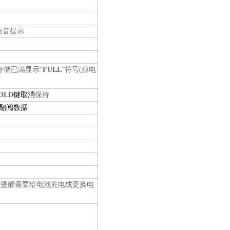
语音提示
存储已满显示“
FULL
”符号(掉电
OLD
键取消
保持
翻阅数据
，提醒需要给电池充电或更换电