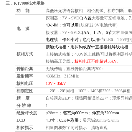
三．KT7900技术规格
功 能
高低压无线语音核相、相位测试、相序判断、
探测器：7V～9VDC
(
内置
大容量可充锂电池
，7
40小时；也可以用
1块6F22 9V电池代替
)
电 源
接收器：7V～9VDC
(AA
、1.2V、6节
大容量镍
电连续工作40小时；也可以用
6节LR6、1.5V
接触式核相：用探钩或探针直接接触导线核相
核相方式
非接触式核相：400V以上线路可以将探测器挂
接触高压导线，
核相电压不能超过35kV。
传输距离
无线传输，直线传输距离约300m
发射频率
433MHz、315MHz
核相电压
10V
～35kV
相别定性
－20°～20°同相；100°～140°和220°～260°异相
精 度
自校误差≤±3°；现场同相误差≤±7°；现场异相误差
分 辨 率
1°
绝缘杆长度
φ28mm；
缩态为600mm；伸态为3200mm
LCD
4.3寸；
65K
色
彩屏；
显示域98mm×57mm
相位指示
相量图和数字同时指示，清晰直观