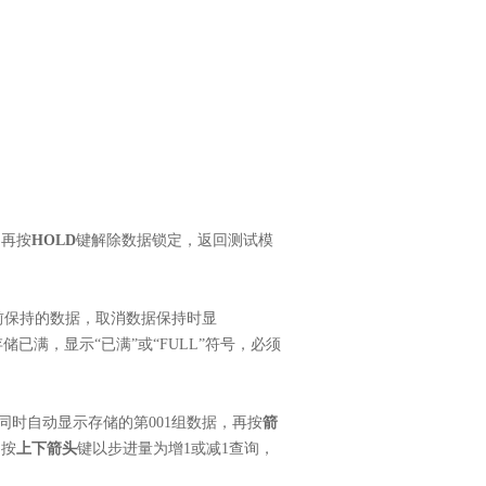
。再按
HOLD
键解除数据锁定，返回测试模
前保持的数据，取消数据保持时显
已满，显示“已满”或“FULL”符号，必须
同时自动显示存储的第001组数据，再按
箭
，按
上下箭头
键以步进量为增1或减1查询，