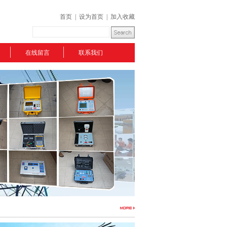
首页
|
设为首页
|
加入收藏
在线留言
联系我们