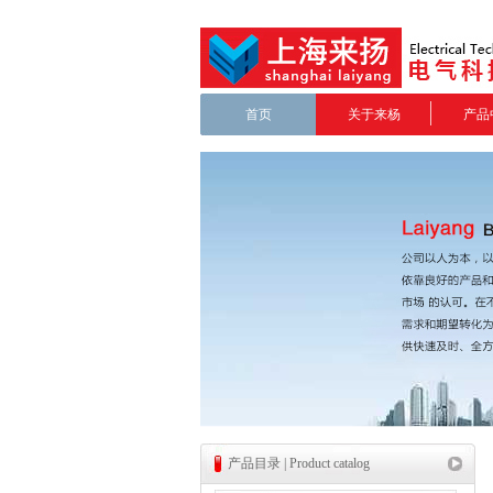
首页
关于来杨
产品
产品目录 | Product catalog